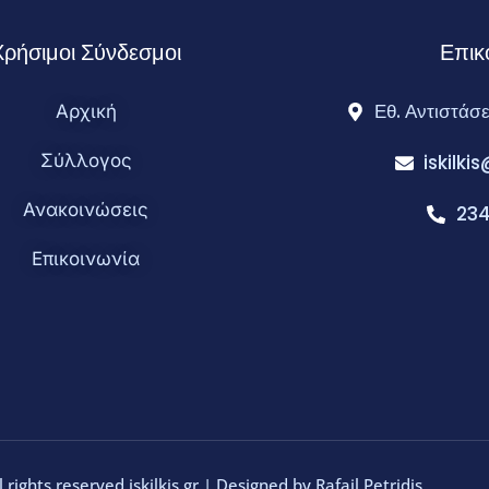
Χρήσιμοι Σύνδεσμοι
Επικ
Εθ. Αντιστάσε
Αρχική
Σύλλογος
iskilk
Ανακοινώσεις
234
Επικοινωνία
 rights reserved iskilkis.gr | Designed by
Rafail Petridis