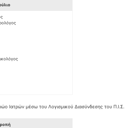
ούλιο
ος
ερολόγος
αικολόγος
ώο Ιατρών μέσω του Λογισμικού Διασύνδεσης του Π.Ι.Σ.
τροπή