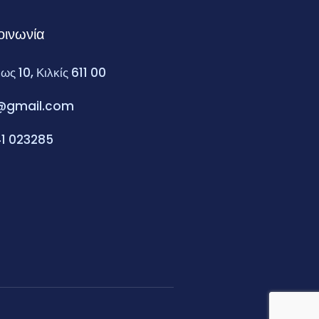
οινωνία
ως 10, Κιλκίς 611 00
is@gmail.com
1 023285