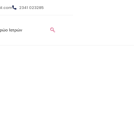
il.com
2341 023285
τρώο Ιατρών